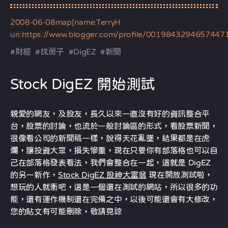
2008-06-08
map[name:TerryH
uri:https://www.blogger.com/profile/0019843294657447
#
財經
#
找房子
#
DigEZ
#
新聞
Stock DigEZ 開始測試
親愛的網友，及股友，長久以來一直沒有好的資訊整合平
台，股票的討論，也流於一般討論區的形式，看股票新聞，
很像看公司的新聞稿一樣，說得天花亂墜，結果都是在虎
爛，讓投資大眾，損失慘重，現在只要你有部落格也可以自
己在部落格發表看法，我們會整合在一起，這就是 DigEZ
的另一新作，
Stock DigEZ 股神大富翁
現在開放測試啦，
想玩的人就衝吧，這是一個還在測試的網站，所以很多的功
能，還有運作機制還在完備之中，以後可能還會有大修改，
您的貼文有可能刪除，敬請見諒