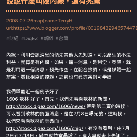
說說什麼叫做內線，還有禿鷹
2008-07-26
map[name:TerryH
uri:https://www.blogger.com/profile/0019843294657447
#
財經
#
DigEZ
#
新聞
#
台灣
內線，利用資訊消息的領先其他人先知道，可以產生的不法
利益，就算是有內線，如果，這一消息，是利空，禿鷹，就
是利用這一個消息，預先作空，在配合撿調，或是媒體一起
辦案，關係相當的複雜，之前也有真實案例可舉證
我們舉最近一個例子好了
1606 歌林 好了，首先，我們先看看歌林的新聞，
http://stock.digez.com/1606/news/
翻到第二頁的時候，
可以看到歌林的負面消息，是在7月8日曝光的，這時候，
我們來看看歌林的籌碼面，
http://stock.digez.com/1606/chip/
，有沒有看到，由7月
2日到7月8日，融卷就益常暴增了，有人早就未卜先知了，