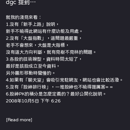
dgc 提到…
就我的淺見來看：
1.沒有「新手上路」說明，
新手不曉得此網站有什麼功能及用處。
2.沒有「大盤指數」，這問題最嚴重，
老手不會想來，大盤是大指標，
沒有這大方向判斷，就有見樹不見林的問題。
3.各股的技術線型，資料時間太短了，
最好是該股成立至今資料，
另外圖形移動時蠻慢的。
4.如果有「聊天室」會吸引常駐網友，網站也會比較活潑。
5.沒有「股神排行榜」，一堆股神也不曉得誰厲害= =
6.股神PK的積分是怎麼定義的？最好公開化說明。
2008年10月5日 下午 6:26
[Read more]