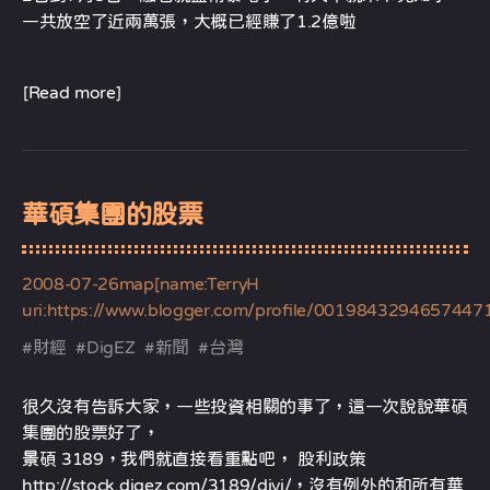
一共放空了近兩萬張，大概已經賺了1.2億啦
[Read more]
華碩集團的股票
2008-07-26
map[name:TerryH
uri:https://www.blogger.com/profile/0019843294657447
#
財經
#
DigEZ
#
新聞
#
台灣
很久沒有告訴大家，一些投資相關的事了，這一次說說華碩
集團的股票好了，
景碩 3189，我們就直接看重點吧， 股利政策
http://stock.digez.com/3189/divi/
，沒有例外的和所有華