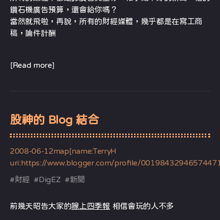
鑽石機廣告預算，還會給你嗎？
當然就飛啦，再說，所有的財經媒體，幾乎都是在寫工商
稿，論件計酬
[Read more]
股神的 Blog 結合
2008-06-12
map[name:TerryH
uri:https://www.blogger.com/profile/0019843294657447
#
財經
#
DigEZ
#
新聞
前幾天昭告大家的
線上四季報
相信會玩的人不多